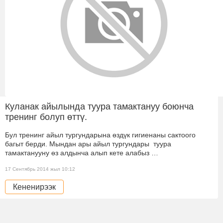
Куланак айылында туура тамактануу боюнча
тренинг болуп өттү.
Бул тренинг айыл тургундарына өздүк гигиенаны сактоого
багыт берди. Мындан ары айыл тургундары туура
тамактанууну өз алдынча алып кете алабыз …
17 Сентябрь 2014 жыл 10:12
Кененирээк