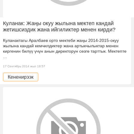
Куланак: Жаңы окуу жылына мектеп кандай
жетишсиздик жана ийгиликтер менен кирди?
Куланактагы Аралбаев орто мектеби жаңы 2014-2015-окуу
жылына кандай кемчилдиктер жана артыкчылыктар менен
киргенин билүү үчүн анын директорун сөзгө тарттык. Мектепте
…
17 Сентябрь 2014 жыл 18:57
Кененирээк