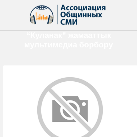
“Куланак” жамааттык
мультимедиа борбору