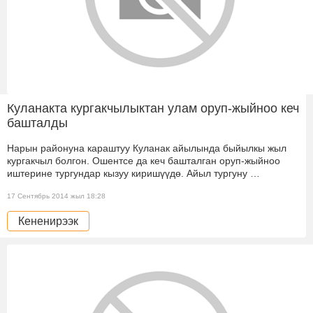
Куланакта кургакчылыктан улам оруп-жыйноо кеч
башталды
Нарын районуна караштуу Куланак айылында быйылкы жыл
кургакчыл болгон. Ошентсе да кеч башталган оруп-жыйноо
иштерине тургундар кызуу киришүүдө. Айыл тургуну …
17 Сентябрь 2014 жыл 18:28
Кененирээк