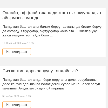
Онлайн, оффлайн жана дистанттык окуулардын
айырмасы эмнеде
Пандемия башталганы билим берүү тармагында билим берүү
да өзгөрдү. Окуучулар, окутуучулар жана ата — энелер үчүн
жаңы түшүнүктөр пайда боло …
12 Ноябрь 2020 жыл 18:55
Кененирээк
Сиз кантип дарыланууну тандайсыз?
Пандемия башталгандан бери ооруганы деле, оорубаганы
деле кантип дарыланса болот деген суроо менен алек болуп
калышты. Андыктан сиздин ой пириңиз …
5 Ноябрь 2020 жыл 0:05
Кененирээк