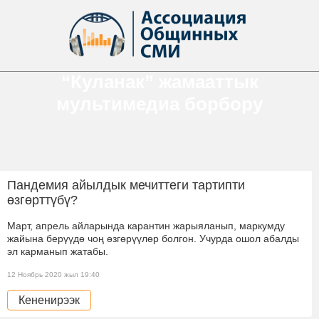
“Куланак” жамааттык
мультимедиа борбору
Пандемия айылдык мечиттеги тартипти
өзгөрттүбү?
Март, апрель айларында карантин жарыяланып, маркумду
жайына берүүдө чоң өзгөрүүлөр болгон. Учурда ошол абалды
эл карманып жатабы.
12 Ноябрь 2020 жыл 19:40
Кененирээк