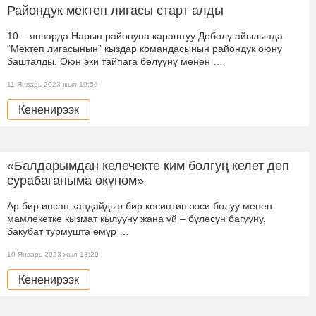
Райондук мектеп лигасы старт алды
10 – январда Нарын районуна караштуу Дөбөлү айылында
“Мектеп лигасынын” кыздар командасынын райондук оюну
башталды. Оюн эки тайпага бөлүүнү менен …
11 Январь 2023 жыл 19:56
Кененирээк
«Балдарымдан келечекте ким болгуң келет деп
сурабаганыма өкүнөм»
Ар бир инсан кандайдыр бир кесиптин ээси болуу менен
мамлекетке кызмат кылууну жана үй – бүлөсүн багууну,
бакубат турмушта өмүр …
10 Январь 2023 жыл 13:29
Кененирээк