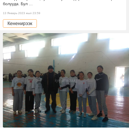
болууда. Бул …
13 Январь 2023 жыл 23:59
Кененирээк