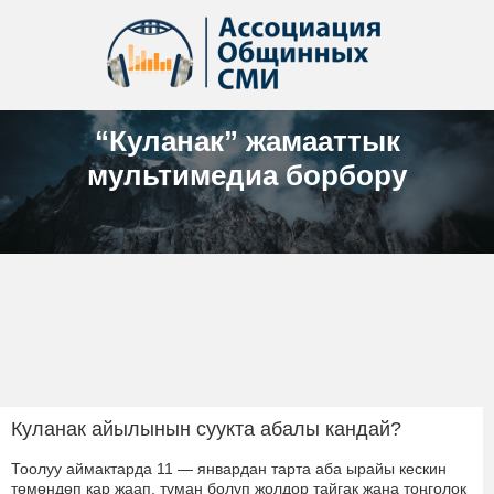
“Куланак” жамааттык
мультимедиа борбору
Куланак айылынын суукта абалы кандай?
Тоолуу аймактарда 11 — январдан тарта аба ырайы кескин
төмөндөп кар жаап, туман болуп жолдор тайгак жана тоңголок