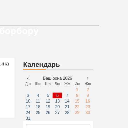
 борбору
шына
Календарь
‹
Баш оона 2026
›
Дш
Шш
Шр
Бш
Жм
Иш
Жш
1
2
3
4
5
6
7
8
9
10
11
12
13
14
15
16
17
18
19
20
21
22
23
24
25
26
27
28
29
30
31
Найти: