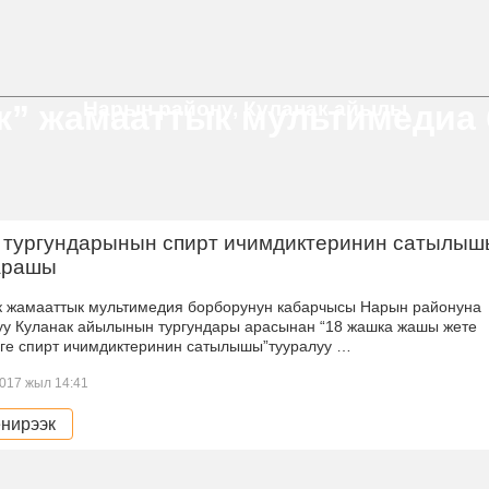
Нарын району, Куланак айылы
к” жамааттык мультимедиа
 тургундарынын спирт ичимдиктеринин сатылы
карашы
к жамааттык мультимедия борборунун кабарчысы Нарын районуна
уу Куланак айылынын тургундары арасынан “18 жашка жашы жете
рге спирт ичимдиктеринин сатылышы”тууралуу …
017 жыл 14:41
нирээк