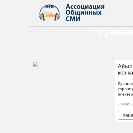
“Кулана
Айыл
көз 
Кулана
карашт
электе
1 Март 2
Кене