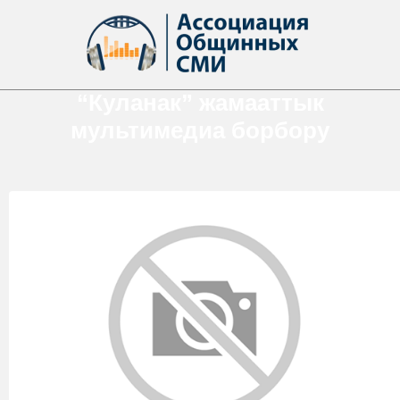
“Куланак” жамааттык
мультимедиа борбору