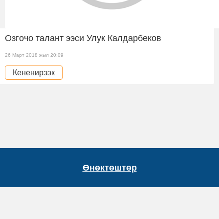
Озгочо талант ээси Улук Калдарбеков
26 Март 2018 жыл 20:09
Кененирээк
Өнөктөштөр